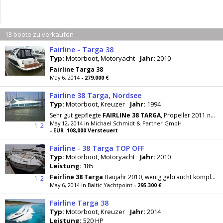
13 boote zu verkaufen
Fairline - Targa 38
Typ:
Motorboot, Motoryacht
Jahr:
2010
Fairline
Targa
38
May 6, 2014
- 279.000 €
Fairline 38 Targa, Nordsee
Typ:
Motorboot, Kreuzer
Jahr:
1994
Sehr gut gepflegte
FAIRLINe
38
TARGA
, Propeller 2011 neu, Auspuffkrümmer für beide Maschinen 2011
May 12, 2014 in Michael Schmidt & Partner GmbH
1
2
- EUR 108,000 Versteuert
Fairline - 38 Targa TOP OFF
Typ:
Motorboot, Motoryacht
Jahr:
2010
Leistung:
185
Fairline
38
Targa
Baujahr 2010, wenig gebraucht komplett ausgestattet, zu besichtigen in Dänemark
1
2
May 6, 2014 in Baltic Yachtpoint
- 295.300 €
Fairline Targa 38
Typ:
Motorboot, Kreuzer
Jahr:
2014
Leistung:
520 HP