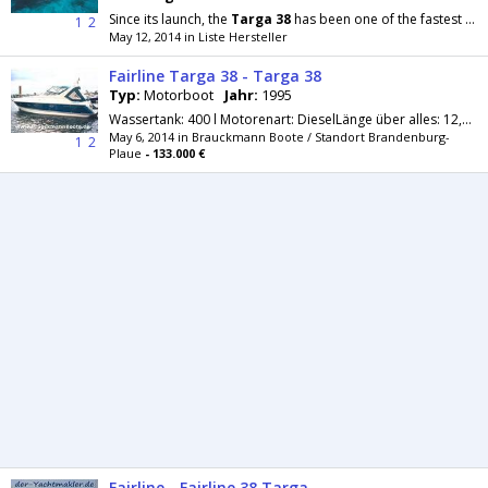
Since its launch, the
Targa
38
has been one of the fastest selling models in the
1
2
May 12, 2014 in Liste Hersteller
Fairline Targa 38 - Targa 38
Typ:
Motorboot
Jahr:
1995
Wassertank: 400 l Motorenart: DieselLänge über alles: 12,12 m Breite: 3,66 m Material: GFK Kraftstofftank: 700 l Baujahr: 1995 Bootsart:...
May 6, 2014 in Brauckmann Boote / Standort Brandenburg-
1
2
Plaue
- 133.000 €
Fairline - Fairline 38 Targa