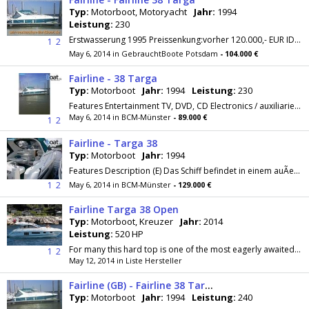
Typ:
Motorboot, Motoryacht
Jahr:
1994
Leistung:
230
Erstwasserung 1995 Preissenkung:vorher 120.000,- EUR ID-Nummer:3591 Liegeplatz:bei Bergkamen Motor:2x 230 PS Volvo Penta KAD42, Diesel mit...
1
2
May 6, 2014 in GebrauchtBoote Potsdam
- 104.000 €
Fairline - 38 Targa
Typ:
Motorboot
Jahr:
1994
Leistung:
230
Features Entertainment TV, DVD, CD Electronics / auxiliaries Generator, GPS plotter, Depth sounder Kitchen equipment Refrigerator Special...
May 6, 2014 in BCM-Münster
- 89.000 €
1
2
Fairline - Targa 38
Typ:
Motorboot
Jahr:
1994
Features Description (E) Das Schiff befindet in einem auÃerordentlich guten Pflegezustand. Nur SÃ¼Ãwasser und immer Hallenwinterlager. Sehr...
1
2
May 6, 2014 in BCM-Münster
- 129.000 €
Fairline Targa 38 Open
Typ:
Motorboot, Kreuzer
Jahr:
2014
Leistung:
520 HP
For many this hard top is one of the most eagerly awaited
Fa
1
2
May 12, 2014 in Liste Hersteller
Fairline (GB) - Fairline 38 Targa
Typ:
Motorboot
Jahr:
1994
Leistung:
240