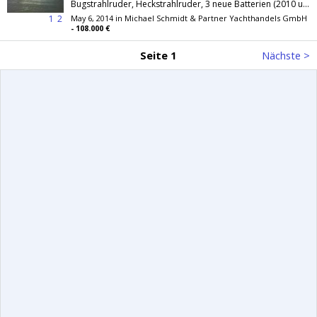
Bugstrahlruder, Heckstrahlruder, 3 neue Batterien (2010 und 2011), neue Auspuffkrümmer 2011 / RAYMARINE Radar, RAYMARINE RL80 Plotter ÂŒ10,...
1
2
May 6, 2014 in Michael Schmidt & Partner Yachthandels GmbH
- 108.000 €
Seite 1
Nächste >