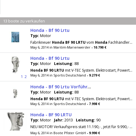
13 boote zu verkaufen
Honda - Bf 90 Lrtu
Typ:
Motor
Fabrikneuer
Honda
BF
90
LRTU
vom
Honda
Fachhändler mit 5 Jahren Garantie/Zubehör . 0,0
May 6, 2014 in Maritim-Marienwerder
- 10.790 €
Honda - Bf 90 Lrtu
Typ:
Motor
Leistung:
88
Honda
BF
90
LRTU
mit V-TEC System. Elektrostart, Powertrimm und Fernschaltung Listenpreis: 11.599
May 6, 2014 in Sportis Deutschland
- 9.279 €
1
2
Honda - Bf 90 Lrtu Vorführmotor
Typ:
Motor
Leistung:
88
Honda
BF
90
LRTU
mit V-TEC System. Elektrostart, Powertrimm und Fernschaltung Listenpreis: 11599
May 6, 2014 in Sportis Deutschland
- 7.998 €
Honda - BF 90 LRTU
Typ:
Motor
Jahr:
2013
Leistung:
90
NEU MOTOR! Verkaufspreis statt 11.190,- , jetzt für 9.990,-  Für weitere Fragen stehen wir Ihnen gerne unter der +49-9723-93710 oder zur...
May 6, 2014 in Boote Pfister GmbH
- 9.990 €