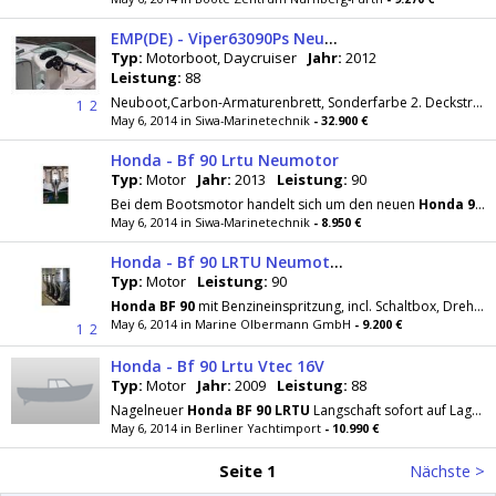
EMP(DE) - Viper63090Ps Neuboot2012
Typ:
Motorboot, Daycruiser
Jahr:
2012
Leistung:
88
Neuboot,Carbon-Armaturenbrett, Sonderfarbe 2. Deckstreifen Blau,
1
2
May 6, 2014 in Siwa-Marinetechnik
- 32.900 €
Honda - Bf 90 Lrtu Neumotor
Typ:
Motor
Jahr:
2013
Leistung:
90
Bei dem Bootsmotor handelt sich um den neuen
Honda
90
PS
May 6, 2014 in Siwa-Marinetechnik
- 8.950 €
Honda - Bf 90 LRTU Neumotor
Typ:
Motor
Leistung:
90
Honda
BF
90
mit Benzineinspritzung, incl. Schaltbox, Drehzahlmesser, Tachometer, Voltmeter
May 6, 2014 in Marine Olbermann GmbH
- 9.200 €
1
2
Honda - Bf 90 Lrtu Vtec 16V
Typ:
Motor
Jahr:
2009
Leistung:
88
Nagelneuer
Honda
BF
90
LRTU
Langschaft sofort auf Lager inkl.Instrumente und die Fernschaltung kÃ
May 6, 2014 in Berliner Yachtimport
- 10.990 €
Seite 1
Nächste >