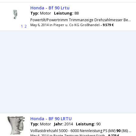
Honda - Bf 90 Lrtu
Typ:
Motor
Leistung:
88
Powertilt/Powertrimm Trimmanzeige Drehzahlmesser Bewärte Technik von der 135/150 PS-Klasse Einspritzung V-Tech-Technik
May 6, 2014 in Pieper u. Co KG Großhandel
- 9.579 €
1
2
Honda - BF 90 LRTU
Typ:
Motor
Jahr:
2014
Leistung:
90
Volllastdrehzahl 5000 - 6000 Nennleistung PS (kW)
90
(86) Kühlung Wasser Gemischaufbereitung Elektronische
May 6, 2014 in Boote Zentrum Nürnberg-Fürth
- 9.270 €