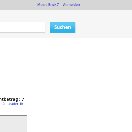
Meine Brick7
Anmelden
tbetrag : 7
r 10
,
Leader 10