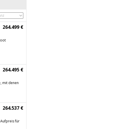
264.499 €
boot
264.495 €
e, mit denen
264.537 €
Aufpreis für