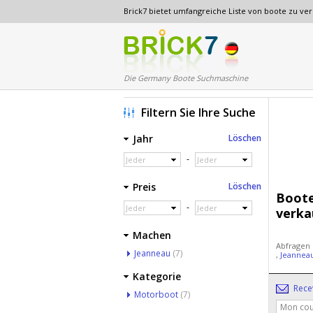
Brick7 bietet umfangreiche Liste von boote zu v
Die Germany Boote Suchmaschine
Filtern Sie Ihre Suche
Jahr
Löschen
-
Jeder
Jeder
Preis
Löschen
Boote
-
Jeder
Jeder
verka
Machen
Abfragen
Jeanneau
(7)
,
Jeannea
Kategorie
Rece
Motorboot
(7)