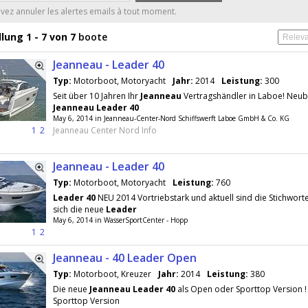
ez annuler les alertes emails à tout moment.
lung 1 - 7 von 7
boote
Jeanneau - Leader 40
Typ:
Motorboot, Motoryacht
Jahr:
2014
Leistung:
300
Seit über 10 Jahren Ihr
Jeanneau
Vertragshändler in Laboe! Neu
Jeanneau
Leader
40
May 6, 2014 in Jeanneau-Center-Nord Schiffswerft Laboe GmbH & Co. KG
1
2
Jeanneau Center Nord Info
Jeanneau - Leader 40
Typ:
Motorboot, Motoryacht
Leistung:
760
Leader
40
NEU 2014 Vortriebstark und aktuell sind die Stichwort
sich die neue
Leader
May 6, 2014 in WasserSportCenter - Hopp
1
2
Jeanneau - 40 Leader Open
Typ:
Motorboot, Kreuzer
Jahr:
2014
Leistung:
380
Die neue
Jeanneau
Leader
40
als Open oder Sporttop Version ! 
Sporttop Version