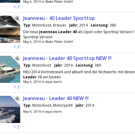
May 6, 2014 in Boote Pfister GmbH
1
2
Jeanneau - 40 Leader Sporttop
Typ:
Motorboot, Kreuzer
Jahr:
2014
Leistung:
380
Die neue
Jeanneau
Leader
40
als Open oder Sporttop Version ! 
Sporttop Version
May 6, 2014 in Boote Pfister GmbH
1
2
Jeanneau - Leader 40 Sporttop NEW !!!
Typ:
Motorboot
Jahr:
2014
Leistung:
380
NEU 2014 Vortriebstark und aktuell sind die Stichworte, mit denen
Leader
38 am besten
May 6, 2014 in aqua marin
1
2
Jeanneau - Leader 40 NEW !!!
Typ:
Motorboot, Motoryacht
Jahr:
2014
May 6, 2014 in aqua marin
1
2