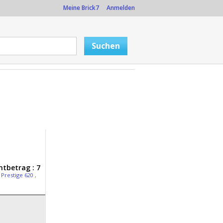
Meine Brick7
Anmelden
tbetrag : 7
,
Prestige 620
,