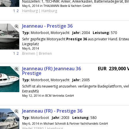
Nasszellen: 1, TECHNIK: Anker, Ankerkasten, Batterieladegerät, B
May 6, 2014 in THALMANN Boote & Yachten GmbH
1
2
Hamburg | Hamburg
Jeanneau - Prestige 36
Typ:
Motorboot, Motoryacht
Jahr:
2004
Leistung:
570
Sehr gepflegte Motoryacht
Prestige
36
aus privater Hand. Erstw
Liegeplatz
May 6, 2014
1
2
Bremen | Bremen
Jeanneau (FR) Jeanneau 36
EUR 239,000 
Prestige
Typ:
Motorboot, Motoryacht
Jahr:
2005
Schiff ist als neuwertig anzusehen. verlängerte Badeplattform, vie
Extras(MS)
May 12, 2014 in BCM Vertriebs GmbH
Jeanneau (FR) - Prestige 36
Typ:
Motorboot
Jahr:
2003
Leistung:
580
May 6, 2014 in Michael Schmidt & Partner Yachthandels GmbH
Wedel 22880 | Hamburg