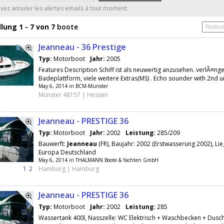
ez annuler les alertes emails à tout moment.
lung 1 - 7 von 7
boote
Jeanneau - 36 Prestige
Typ:
Motorboot
Jahr:
2005
Features Description Schiff ist als neuwertig anzusehen. verlÃ¤ng
Badeplattform, viele weitere Extras(MS) . Echo sounder with 2nd uni
May 6, 2014 in BCM-Münster
Münster 48157 | Hessen
Jeanneau - PRESTIGE 36
Typ:
Motorboot
Jahr:
2002
Leistung:
285/209
Bauwerft:
Jeanneau
(FR), Baujahr: 2002 (Erstwasserung 2002), Lie
Europa Deutschland
May 6, 2014 in THALMANN Boote & Yachten GmbH
1
2
Hamburg | Hamburg
Jeanneau - PRESTIGE 36
Typ:
Motorboot
Jahr:
2002
Leistung:
285
Wassertank 400l, Nasszelle: WC Elektrisch + Waschbecken + Dusch