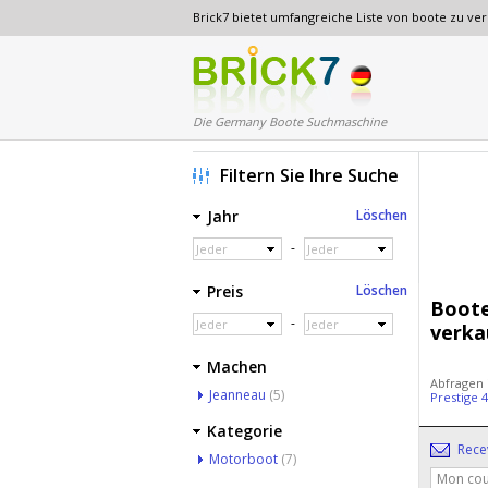
Brick7 bietet umfangreiche Liste von boote zu v
Die Germany Boote Suchmaschine
Filtern Sie Ihre Suche
Jahr
Löschen
-
Jeder
Jeder
Preis
Löschen
Boote
-
Jeder
Jeder
verka
Machen
Abfragen
Jeanneau
(5)
Prestige 
Kategorie
Rece
Motorboot
(7)