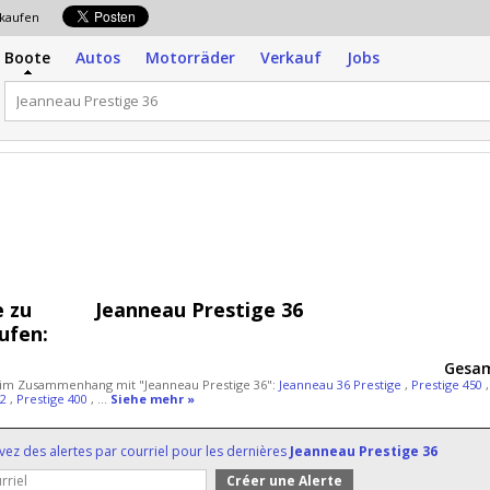
erkaufen
Boote
Autos
Motorräder
Verkauf
Jobs
 zu
Jeanneau Prestige 36
ufen:
Gesam
 im Zusammenhang mit "Jeanneau Prestige 36":
Jeanneau 36 Prestige
,
Prestige 450
42
,
Prestige 400
, ...
Siehe mehr »
vez des alertes par courriel pour les dernières
Jeanneau Prestige 36