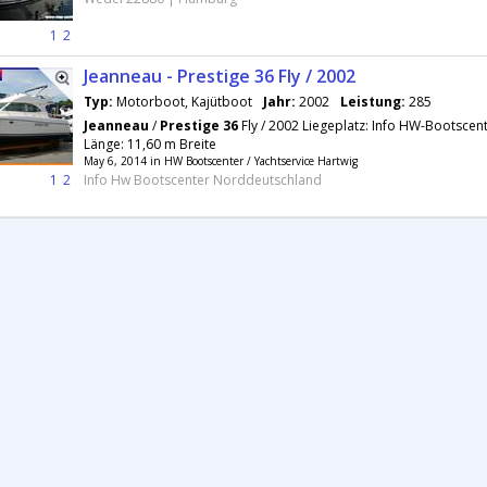
1
2
Jeanneau - Prestige 36 Fly / 2002
Typ:
Motorboot, Kajütboot
Jahr:
2002
Leistung:
285
Jeanneau
/
Prestige
36
Fly / 2002 Liegeplatz: Info HW-Bootscen
Länge: 11,60 m Breite
May 6, 2014 in HW Bootscenter / Yachtservice Hartwig
1
2
Info Hw Bootscenter Norddeutschland