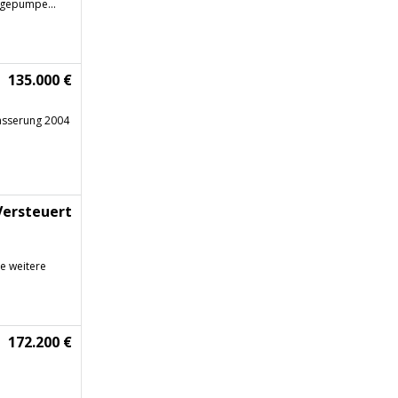
ilgepumpe...
135.000 €
asserung 2004
Versteuert
le weitere
172.200 €